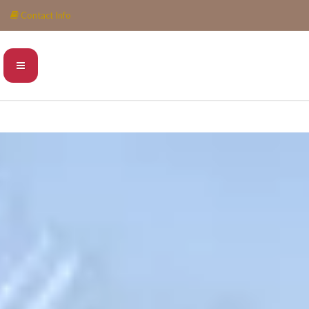
Contact Info
INFO@PIEDRAESCONDIDA.COM
0052 984 6888532